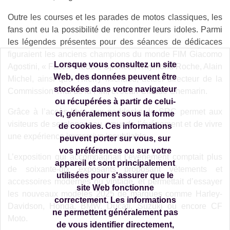
Outre les courses et les parades de motos classiques, les
fans ont eu la possibilité de rencontrer leurs idoles. Parmi
les légendes présentes pour des séances de dédicaces
figuraient les anciens champions du monde FIM Giacomo
Lorsque vous consultez un site
Agostini, « Fast » Freddie Spencer, Raymond Roche, Alain
Web, des données peuvent être
Michel, ainsi que Thierry Michaud, actuel directeur de la
stockées dans votre navigateur
Commission Trial de la FIM, et Jean-Claude Chemarin.
ou récupérées à partir de celui-
Grâce à l’accès libre aux paddocks, le SRC permet aux
ci, généralement sous la forme
visiteurs de se plonger au cœur de l’événement et de vivre
de cookies. Ces informations
une expérience immersive inoubliable.
peuvent porter sur vous, sur
vos préférences ou sur votre
L’exposition qui accompagnait l’événement comptait plus
appareil et sont principalement
de soixante-dix exposants proposant vêtements et
utilisées pour s'assurer que le
accessoires modernes ou vintage, et permettait d’essayer
site Web fonctionne
les nouveaux modèles 2025 de marques comme Harley-
correctement. Les informations
Davidson, Honda, BMW, Ducati, Suzuki ou encore CF
ne permettent généralement pas
Moto.
de vous identifier directement,