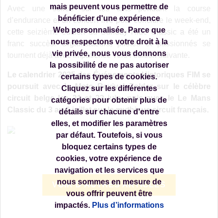
mais peuvent vous permettre de
Avec une soirée sur les toits pendant la course
bénéficier d'une expérience
d’endurance et un concert live pour conclure le week-end,
Web personnalisée. Parce que
cette seizième édition du Sunday Ride Classic a été un
nous respectons votre droit à la
franc succès. Organisateurs, pilotes et passionnés se
vie privée, nous vous donnons
tournent déjà avec impatience vers l’édition suivante.
la possibilité de ne pas autoriser
Le calendrier 2025 des Événements Historiques FIM se
certains types de cookies.
poursuit avec le Moto Revival Zolder sur le célèbre
Cliquez sur les différentes
circuit belge les 21 et 22 juin, puis avec le Le Mans
catégories pour obtenir plus de
Classic du 3 au 6 juillet sur le mythique circuit français.
détails sur chacune d'entre
elles, et modifier les paramètres
par défaut. Toutefois, si vous
bloquez certains types de
cookies, votre expérience de
navigation et les services que
nous sommes en mesure de
VOIR D'AUTRES ARTICLES
vous offrir peuvent être
impactés.
Plus d’informations