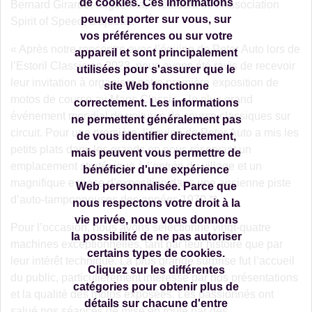
de cookies. Ces informations
Bernard Girardot-Miglierina, Président de l’Association
peuvent porter sur vous, sur
Spirit of Speed, a ajouté :
vos préférences ou sur votre
« Après notre rencontre avec l’équipe de Peter Auto lors de
appareil et sont principalement
l’Estoril Classic en 2023, nous avons été ravis de recevoir
utilisées pour s'assurer que le
leur invitation à organiser notre première exposition de
site Web fonctionne
motos de course au Mans Classic – le plus grand
correctement. Les informations
événement mondial de voitures de course classiques sur
ne permettent généralement pas
circuit. Pour une première, l’équipe de Peter Auto a mis les
de vous identifier directement,
petits plats dans les grands en nous réservant un
mais peuvent vous permettre de
emplacement stratégique à l’entrée du village et un
bénéficier d'une expérience
magnifique espace d’exposition dans une ancienne piste
Web personnalisée. Parce que
d’auto-tamponneuses des années 1970.**
nous respectons votre droit à la
vie privée, nous vous donnons
Pour l’occasion, nous avons sélectionné vingt-quatre
la possibilité de ne pas autoriser
machines exceptionnelles, tant par leur histoire que par
certains types de cookies.
leur intérêt technique. La plus grande surprise fut l’accueil
Cliquez sur les différentes
du public, particulièrement intéressé par nos présentations
catégories pour obtenir plus de
et la qualité des motos exposées. Les passionnés ont
détails sur chacune d'entre
salué nos séances de mise en route par des