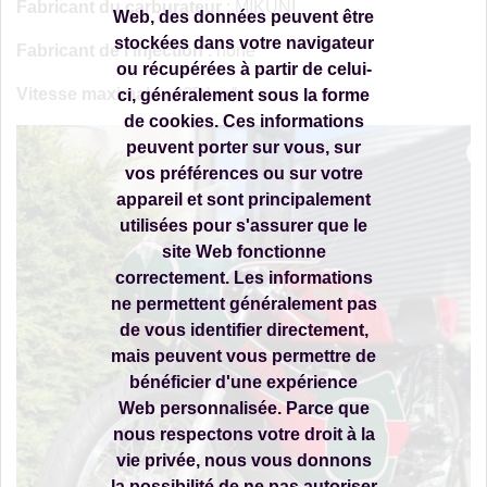
Fabricant du carburateur
: MIKUNI
Web, des données peuvent être
stockées dans votre navigateur
Fabricant de l'injection
: none
ou récupérées à partir de celui-
Vitesse maximale
: 225 km/h
ci, généralement sous la forme
de cookies. Ces informations
peuvent porter sur vous, sur
vos préférences ou sur votre
appareil et sont principalement
utilisées pour s'assurer que le
site Web fonctionne
correctement. Les informations
ne permettent généralement pas
de vous identifier directement,
mais peuvent vous permettre de
bénéficier d'une expérience
Web personnalisée. Parce que
nous respectons votre droit à la
vie privée, nous vous donnons
la possibilité de ne pas autoriser