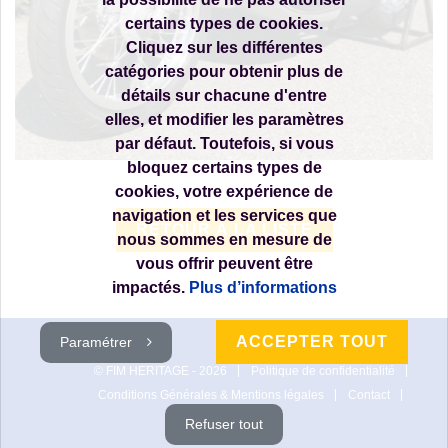
certains types de cookies.
Cliquez sur les différentes
catégories pour obtenir plus de
détails sur chacune d'entre
elles, et modifier les paramètres
par défaut. Toutefois, si vous
bloquez certains types de
cookies, votre expérience de
navigation et les services que
RETOUR À LA LISTE
nous sommes en mesure de
vous offrir peuvent être
impactés.
Plus d’informations
ACCEPTER TOUT
Paramétrer
© FIM HERITAGE - 2026
Politique de confidentialité
Conditions Générales & Mentions légales
Contact
Cookies
Refuser tout