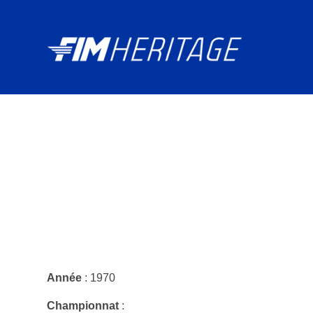
Année
: 1970
Championnat
: