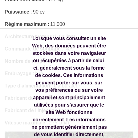
Puissance
: 90 cv
Régime maximum
: 11,000
Architecture moteur
: L (In line)
Lorsque vous consultez un site
Web, des données peuvent être
Commande de soupape
: N/A
stockées dans votre navigateur
ou récupérées à partir de celui-
Nombre de rapports
: 6
ci, généralement sous la forme
Embrayage
: N/A
de cookies. Ces informations
peuvent porter sur vous, sur
Type d'alimentation
: Carburateur
vos préférences ou sur votre
appareil et sont principalement
Fabricant du carburateur
: MIKUNI
utilisées pour s'assurer que le
Fabricant de l'injection
: none
site Web fonctionne
correctement. Les informations
Vitesse maximale
: 275 km/h
ne permettent généralement pas
de vous identifier directement,