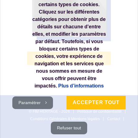
certains types de cookies.
Cliquez sur les différentes
catégories pour obtenir plus de
détails sur chacune d'entre
elles, et modifier les paramètres
par défaut. Toutefois, si vous
bloquez certains types de
cookies, votre expérience de
VOIR TOUTES LES VIDÉOS
navigation et les services que
nous sommes en mesure de
vous offrir peuvent être
impactés.
Plus d’informations
ACCEPTER TOUT
Paramétrer
© FIM HERITAGE - 2026
Politique de confidentialité
Conditions Générales & Mentions légales
Contact
Cookies
Refuser tout