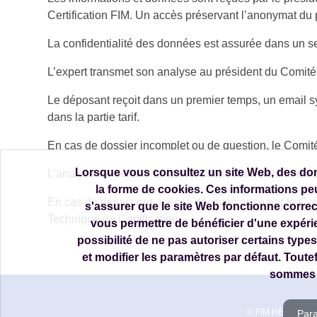
Certification FIM. Un accès préservant l’anonymat du p
La confidentialité des données est assurée dans un se
L’expert transmet son analyse au président du Comité T
Le déposant reçoit dans un premier temps, un email syn
dans la partie tarif.
En cas de dossier incomplet ou de question, le Comité
Lorsque vous consultez un site Web, des don
L’analyse du dossier aboutit à classer la machine dans 
la forme de cookies. Ces informations peu
En cas de désaccord avec la décision prise par le Comi
s'assurer que le site Web fonctionne corre
Technique de Certification.
vous permettre de bénéficier d'une expéri
possibilité de ne pas autoriser certains types
et modifier les paramètres par défaut. Toute
sommes e
© FIM HERITAGE 
Par