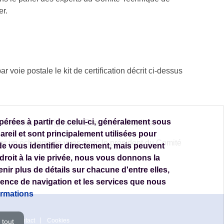
er.
voie postale le kit de certification décrit ci-dessus
rées à partir de celui-ci, généralement sous
 Historique / Originale / Evocation / Replica.
reil et sont principalement utilisées pour
citer un échange de vues avec le président du Comité
e vous identifier directement, mais peuvent
roit à la vie privée, nous vous donnons la
enir plus de détails sur chacune d'entre elles,
rience de navigation et les services que nous
ormations
s
Contact
Cookies
 tout