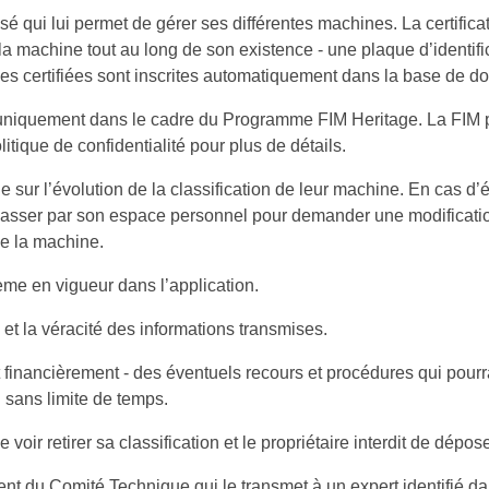
é qui lui permet de gérer ses différentes machines. La certifica
 la machine tout au long de son existence - une plaque d’identifi
es certifiées sont inscrites automatiquement dans la base de d
 uniquement dans le cadre du Programme FIM Heritage. La FIM p
litique de confidentialité pour plus de détails.
le sur l’évolution de la classification de leur machine. En ca
repasser par son espace personnel pour demander une modifica
de la machine.
rème en vigueur dans l’application.
 et la véracité des informations transmises.
t financièrement - des éventuels recours et procédures qui pourr
 sans limite de temps.
oir retirer sa classification et le propriétaire interdit de dépo
ent du Comité Technique qui le transmet à un expert identifié 