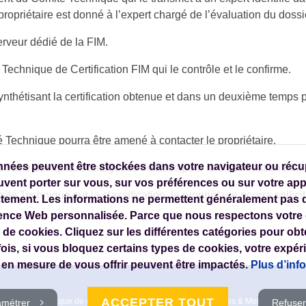
ropriétaire est donné à l’expert chargé de l’évaluation du dossi
rveur dédié de la FIM.
echnique de Certification FIM qui le contrôle et le confirme.
thétisant la certification obtenue et dans un deuxième temps par 
 Technique pourra être amené à contacter le propriétaire.
nées peuvent être stockées dans votre navigateur ou récupé
l’une des quatre catégories définies pour la classification FIM :
vent porter sur vous, sur vos préférences ou sur votre appa
té Technique sur la classification, le propriétaire pourra solli
ctement. Les informations ne permettent généralement pas d
ence Web personnalisée. Parce que nous respectons votre d
 de cookies. Cliquez sur les différentes catégories pour obt
fois, si vous bloquez certains types de cookies, votre expé
n mesure de vous offrir peuvent être impactés.
Plus d’inf
ACCEPTER TOUT
- 2026
Politique de confidentialité
Conditions Générales & Mentions légale
amétrer
Refuser